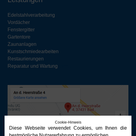
Edelstahlverarbeitung
Vordächer
Fenstergitter
Gartentore
Zaunanlagen
Kunstschmiedearbeiten
Restaurierungen
Reparatur und Wartung
uvm...
Cookie-Hinweis
Diese Webseite verwendet Cookies, um Ihnen die
bestmögliche Nutzererfahrung zu ermöglichen.